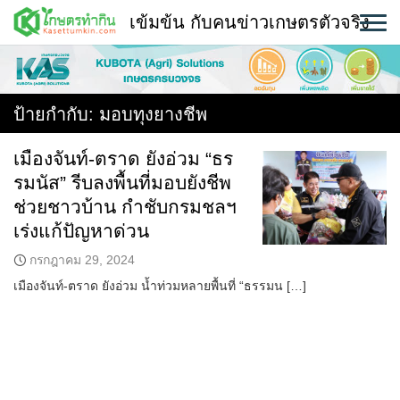
Skip
เข้มข้น กับคนข่าวเกษตรตัวจริง
to
content
พืช
หน้าแรก
ป้ายกำกับ:
มอบทุงยางชีพ
แวดวงเกษตร
เมืองจันท์-ตราด ยังอ่วม “ธร
รมนัส” รีบลงพื้นที่มอบยังชีพ
ใคร ทำอะไร ที่ไหน
ช่วยชาวบ้าน กำชับกรมชลฯ
สถานีข่าววันนี้
เร่งแก้ปัญหาด่วน
กรกฎาคม 29, 2024
เมืองจันท์-ตราด ยังอ่วม น้ำท่วมหลายพื้นที่ “ธรรมน […]