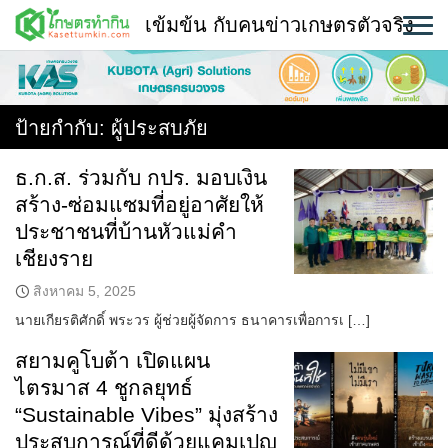
Skip
เข้มข้น กับคนข่าวเกษตรตัวจริง
to
content
พืช
หน้าแรก
ป้ายกำกับ:
ผู้ประสบภัย
แวดวงเกษตร
ธ.ก.ส. ร่วมกับ กปร. มอบเงิน
สร้าง-ซ่อมแซมที่อยู่อาศัยให้
ใคร ทำอะไร ที่ไหน
ประชาชนที่บ้านหัวแม่คำ
สถานีข่าววันนี้
เชียงราย
สิงหาคม 5, 2025
นายเกียรติศักดิ์ พระวร ผู้ช่วยผู้จัดการ ธนาคารเพื่อการเ […]
สยามคูโบต้า เปิดแผน
ไตรมาส 4 ชูกลยุทธ์
“Sustainable Vibes” มุ่งสร้าง
ประสบการณ์ที่ดีด้วยแคมเปญ