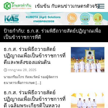
Skip
เข้มข้น กับคนข่าวเกษตรตัวจริง
to
content
พืช
หน้าแรก
ป้ายกำกับ:
ธ.ก.ส. ร่วมพิธีถวายสัตย์ปฏิญาณเพื่อ
เป็นข้าราชการที่ดี
แวดวงเกษตร
ธ.ก.ส. ร่วมพิธีถวายสัตย์
ใคร ทำอะไร ที่ไหน
ปฏิญาณเพื่อเป็นข้าราชการที่
สถานีข่าววันนี้
ดีและพลังของแผ่นดิน
กรกฎาคม 28, 2025
นายเกรียงไกร กัลหะรัตน์ รองผู้จัดการ
ธนาคารเพื่อการเกษต […]
ธ.ก.ส. ร่วมพิธีถวายสัตย์
ปฏิญาณเพื่อเป็นข้าราชการที่
ดี เฉลิมพระเกียรติในหลวง