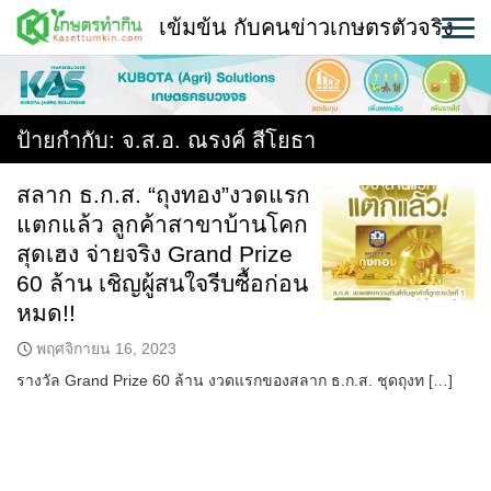
Skip
เข้มข้น กับคนข่าวเกษตรตัวจริง
to
content
พืช
หน้าแรก
ป้ายกำกับ:
จ.ส.อ. ณรงค์ สีโยธา
แวดวงเกษตร
สลาก ธ.ก.ส. “ถุงทอง”งวดแรก
แตกแล้ว ลูกค้าสาขาบ้านโคก
ใคร ทำอะไร ที่ไหน
สุดเฮง จ่ายจริง Grand Prize
สถานีข่าววันนี้
60 ล้าน เชิญผู้สนใจรีบซื้อก่อน
หมด!!
พฤศจิกายน 16, 2023
รางวัล Grand Prize 60 ล้าน งวดแรกของสลาก ธ.ก.ส. ชุดถุงท […]