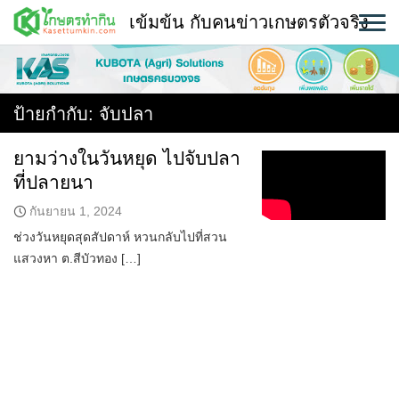
Skip
เข้มข้น กับคนข่าวเกษตรตัวจริง
to
content
พืช
หน้าแรก
ป้ายกำกับ:
จับปลา
แวดวงเกษตร
ยามว่างในวันหยุด ไปจับปลา
ที่ปลายนา
ใคร ทำอะไร ที่ไหน
กันยายน 1, 2024
สถานีข่าววันนี้
ช่วงวันหยุดสุดสัปดาห์ หวนกลับไปที่สวน
แสวงหา ต.สีบัวทอง […]