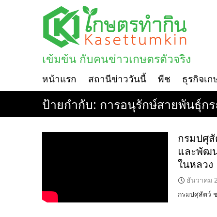
Skip
to
content
เข้มข้น กับคนข่าวเกษตรตัวจริง
หน้าแรก
สถานีข่าววันนี้
พืช
ธุรกิจเก
ป้ายกำกับ:
การอนุรักษ์สายพันธุ์ก
กรมปศุสั
และพัฒน
ในหลวง
ธันวาคม 
กรมปศุสัตว์ 